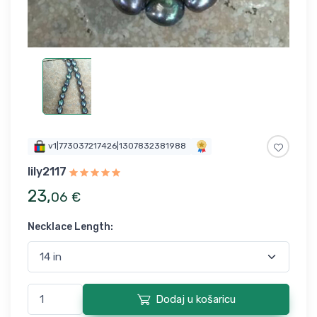
v1|773037217426|1307832381988
lily2117
23
,
06
€
Necklace Length
:
Dodaj u košaricu