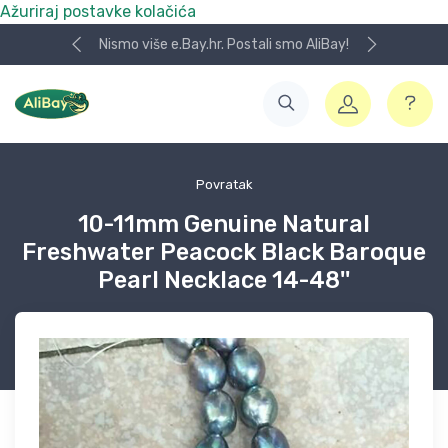
Ažuriraj postavke kolačića
Nismo više e.Bay.hr. Postali smo AliBay!
Povratak
10-11mm Genuine Natural
Freshwater Peacock Black Baroque
Pearl Necklace 14-48''