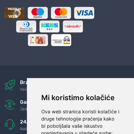
Brza i sigurna dostava
Već za nekoliko dana kod vas
Mi koristimo kolačiće
Garancija u povrat novaca
Jednostavno pravilo: Roba za novac
Ova web stranica koristi kolačiće i
druge tehnologije praćenja kako
24/7 odlična podrška
bi poboljšala vaše iskustvo
Naši agenti uvijek na raspolaganju
pregledavanja u sljedeće svrhe: