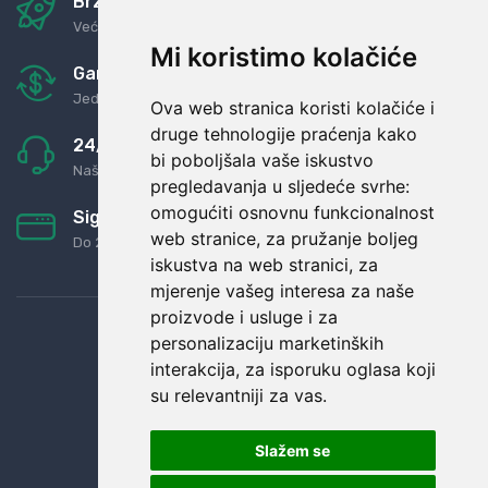
Brza i sigurna dostava
Već za nekoliko dana kod vas
Mi koristimo kolačiće
Garancija u povrat novaca
Jednostavno pravilo: Roba za novac
Ova web stranica koristi kolačiće i
druge tehnologije praćenja kako
24/7 odlična podrška
bi poboljšala vaše iskustvo
Naši agenti uvijek na raspolaganju
pregledavanja u sljedeće svrhe:
omogućiti osnovnu funkcionalnost
Sigurno obročno plaćanje
web stranice
,
za pružanje boljeg
Do 24 rata bez kamata
iskustva na web stranici
,
za
mjerenje vašeg interesa za naše
proizvode i usluge i za
personalizaciju marketinških
interakcija
,
za isporuku oglasa koji
su relevantniji za vas
.
Slažem se