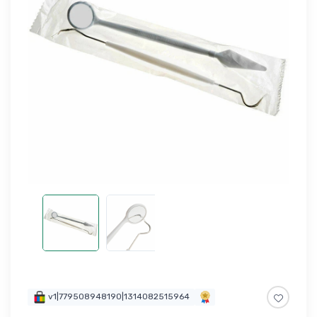
v1|779508948190|1314082515964