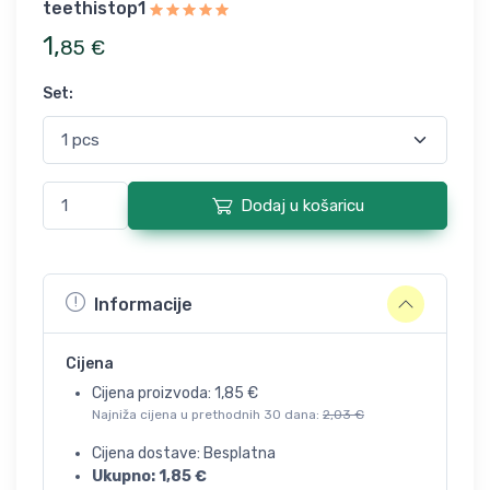
teethistop1
1
,
85
€
Set
:
Dodaj u košaricu
Informacije
Cijena
Cijena proizvoda:
1,85
€
Najniža cijena u prethodnih 30 dana:
2,03
€
Cijena dostave: Besplatna
Ukupno:
1,85
€