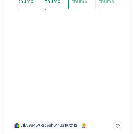
v1|779845972368|1314321972112