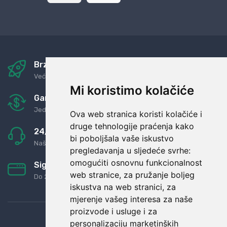
Brza i sigurna dostava
Već za nekoliko dana kod vas
Mi koristimo kolačiće
Garancija u povrat novaca
Jednostavno pravilo: Roba za novac
Ova web stranica koristi kolačiće i
druge tehnologije praćenja kako
24/7 odlična podrška
bi poboljšala vaše iskustvo
Naši agenti uvijek na raspolaganju
pregledavanja u sljedeće svrhe:
omogućiti osnovnu funkcionalnost
Sigurno obročno plaćanje
web stranice
,
za pružanje boljeg
Do 24 rata bez kamata
iskustva na web stranici
,
za
mjerenje vašeg interesa za naše
proizvode i usluge i za
personalizaciju marketinških