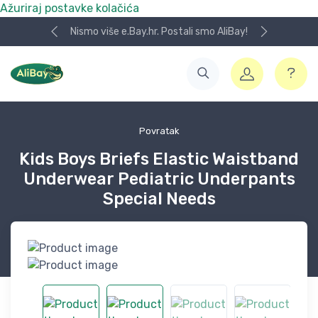
Ažuriraj postavke kolačića
Nismo više e.Bay.hr. Postali smo AliBay!
Povratak
Kids Boys Briefs Elastic Waistband
Underwear Pediatric Underpants
Special Needs