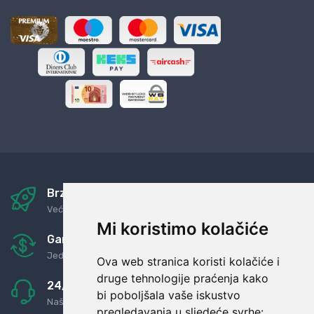
Brza i sigurna dostava
Već za nekoliko dana kod vas
Mi koristimo kolačiće
Garancija u povrat novaca
Jednostavno pravilo: Roba za novac
Ova web stranica koristi kolačiće i
druge tehnologije praćenja kako
24/7 odlična podrška
bi poboljšala vaše iskustvo
Naši agenti uvijek na raspolaganju
pregledavanja u sljedeće svrhe: