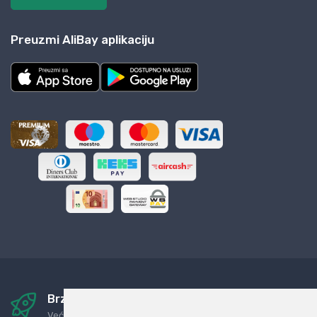
Preuzmi AliBay aplikaciju
Brza i sigurna dostava
Već za nekoliko dana kod vas