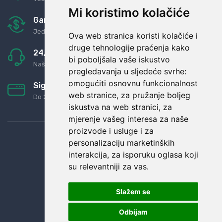
Mi koristimo kolačiće
Garancija u povrat novaca
Jednostavno pravilo: Roba za novac
Ova web stranica koristi kolačiće i
druge tehnologije praćenja kako
24/7 odlična podrška
bi poboljšala vaše iskustvo
Naši agenti uvijek na raspolaganju
pregledavanja u sljedeće svrhe:
omogućiti osnovnu funkcionalnost
Sigurno obročno plaćanje
web stranice
,
za pružanje boljeg
Do 24 rata bez kamata
iskustva na web stranici
,
za
mjerenje vašeg interesa za naše
proizvode i usluge i za
personalizaciju marketinških
interakcija
,
za isporuku oglasa koji
su relevantniji za vas
.
Slažem se
Odbijam