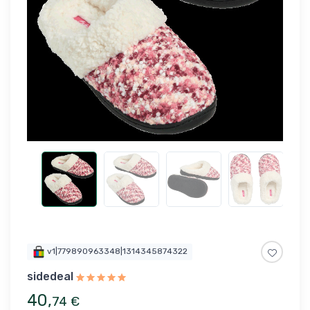
v1|779890963348|1314345874322
sidedeal
40
,
74
€