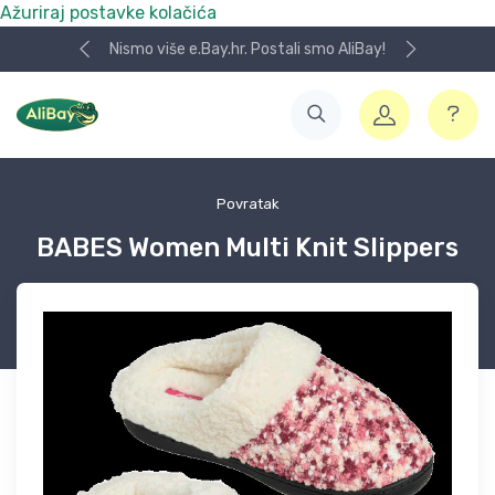
Ažuriraj postavke kolačića
Nismo više e.Bay.hr. Postali smo AliBay!
Povratak
BABES Women Multi Knit Slippers