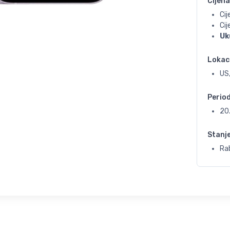
Cijena
Cij
Ci
Uk
Lokac
US
Perio
20
Stanj
Ra