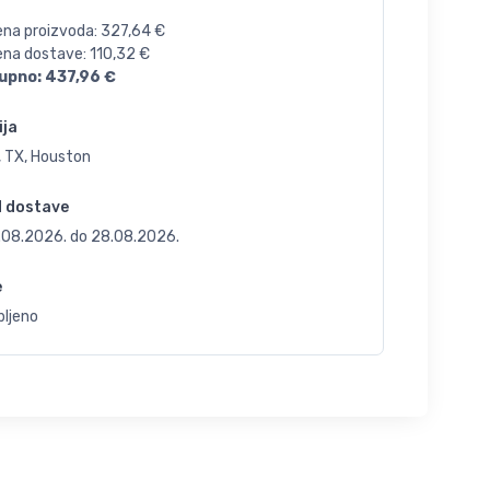
ena proizvoda:
327,64
€
jena dostave:
110,32
€
upno:
437,96
€
ija
, TX, Houston
d dostave
.08.2026.
do
28.08.2026.
e
bljeno