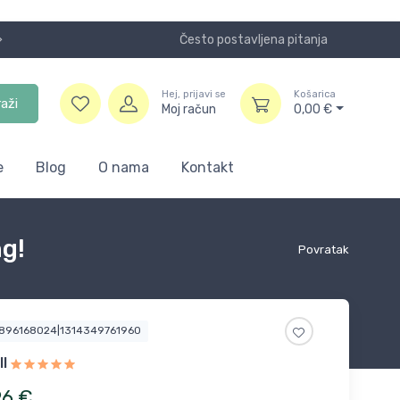
Često postavljena pitanja
Koristite
Hej, prijavi se
Košarica
raži
Moj račun
0,00
€
e
Blog
O nama
Kontakt
ng!
Povratak
9896168024|1314349761960
l
96
€