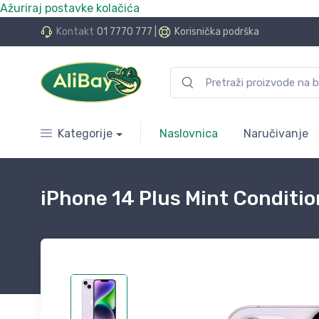
Ažuriraj postavke kolačića
do 24 rate bez kamata
Kontakt
01 7770 777
|
Korisnička podrška
Kategorije
Naslovnica
Naručivanje
iPhone 14 Plus Mint Conditi