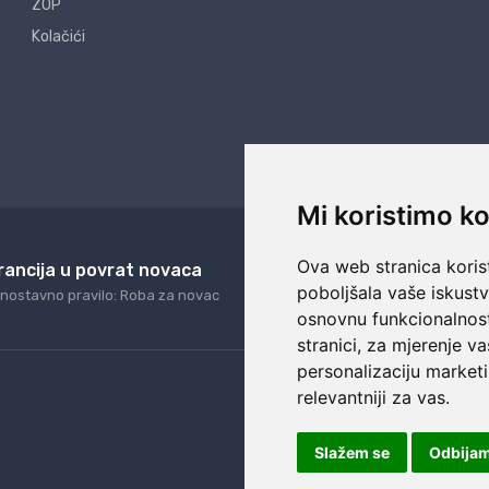
ZOP
Kolačići
Mi koristimo ko
Ova web stranica korist
rancija u povrat novaca
24/7 odlična podrš
poboljšala vaše iskust
nostavno pravilo: Roba za novac
Naši agenti uvijek na ras
osnovnu funkcionalnos
stranici
,
za mjerenje va
personalizaciju marketi
relevantniji za vas
.
Slažem se
Odbija