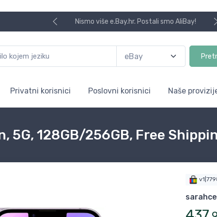
Nismo više e.Bay.hr. Postali smo AliBay!
Pret
Privatni korisnici
Poslovni korisnici
Naše provizij
on, 5G, 128GB/256GB, Free Shippi
v1|77
sarahcel
437
,