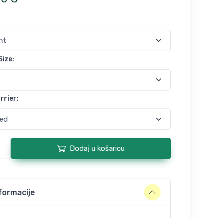
Size
:
rrier
:
Dodaj u košaricu
formacije