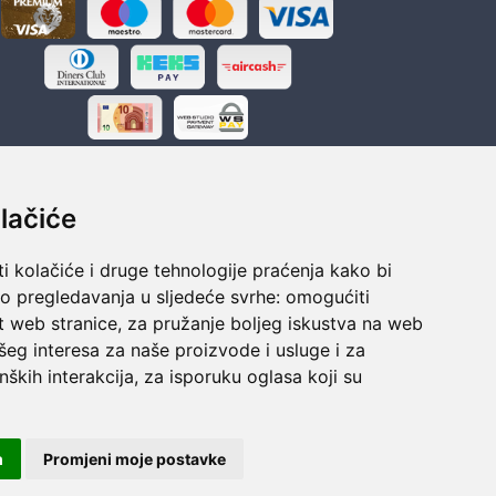
lačiće
i kolačiće i druge tehnologije praćenja kako bi
ka
Sigurno obročno plaćanje
vo pregledavanja u sljedeće svrhe:
omogućiti
polaganju
Do 24 rata bez kamata
t web stranice
,
za pružanje boljeg iskustva na web
šeg interesa za naše proizvode i usluge i za
nških interakcija
,
za isporuku oglasa koji su
m
Promjeni moje postavke