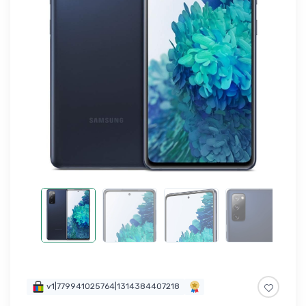
v1|779941025764|1314384407218