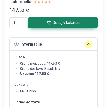
mobirecellar
147
,
53
€
Dodaj u košaricu
Informacije
Cijena
Cijena proizvoda:
147,53
€
Cijena dostave: Besplatna
Ukupno:
147,53
€
Lokacija
CN, , China
Period dostave