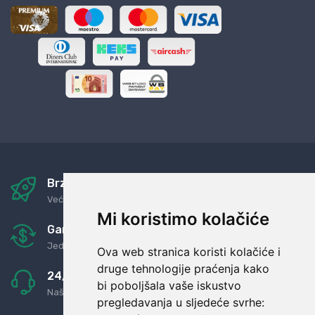
Brza i sigurna dostava
Već za nekoliko dana kod vas
Mi koristimo kolačiće
Garancija u povrat novaca
Jednostavno pravilo: Roba za novac
Ova web stranica koristi kolačiće i
druge tehnologije praćenja kako
24/7 odlična podrška
bi poboljšala vaše iskustvo
Naši agenti uvijek na raspolaganju
pregledavanja u sljedeće svrhe: