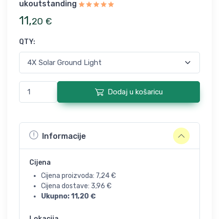
ukoutstanding
11
,
20
€
QTY
:
Dodaj u košaricu
Informacije
Cijena
Cijena proizvoda:
7,24
€
Cijena dostave:
3,96
€
Ukupno:
11,20
€
Lokacija