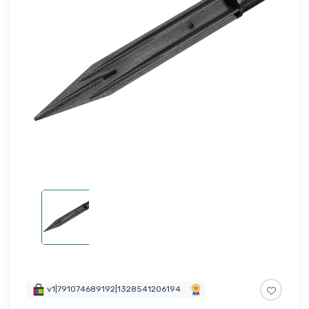
v1|791074689192|1328541206194