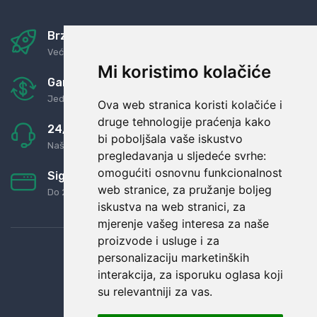
Brza i sigurna dostava
Već za nekoliko dana kod vas
Mi koristimo kolačiće
Garancija u povrat novaca
Jednostavno pravilo: Roba za novac
Ova web stranica koristi kolačiće i
druge tehnologije praćenja kako
24/7 odlična podrška
bi poboljšala vaše iskustvo
Naši agenti uvijek na raspolaganju
pregledavanja u sljedeće svrhe:
omogućiti osnovnu funkcionalnost
Sigurno obročno plaćanje
web stranice
,
za pružanje boljeg
Do 24 rata bez kamata
iskustva na web stranici
,
za
mjerenje vašeg interesa za naše
proizvode i usluge i za
personalizaciju marketinških
interakcija
,
za isporuku oglasa koji
su relevantniji za vas
.