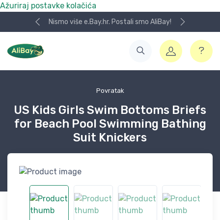
Ažuriraj postavke kolačića
Nismo više e.Bay.hr. Postali smo AliBay!
Povratak
US Kids Girls Swim Bottoms Briefs
for Beach Pool Swimming Bathing
Suit Knickers