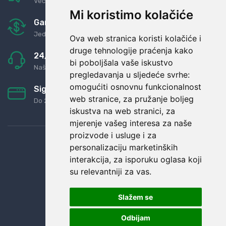
Već za nekoliko dana kod vas
Mi koristimo kolačiće
Garancija u povrat novaca
Jednostavno pravilo: Roba za novac
Ova web stranica koristi kolačiće i
druge tehnologije praćenja kako
24/7 odlična podrška
bi poboljšala vaše iskustvo
Naši agenti uvijek na raspolaganju
pregledavanja u sljedeće svrhe:
omogućiti osnovnu funkcionalnost
Sigurno obročno plaćanje
web stranice
,
za pružanje boljeg
Do 24 rata bez kamata
iskustva na web stranici
,
za
mjerenje vašeg interesa za naše
proizvode i usluge i za
personalizaciju marketinških
interakcija
,
za isporuku oglasa koji
su relevantniji za vas
.
Slažem se
Odbijam