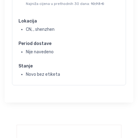
Najniža cijena u prethodnih 30 dana:
10,93
€
Lokacija
CN, , shenzhen
Period dostave
Nije navedeno
Stanje
Novo bez etiketa