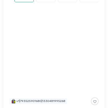
v1|793525901680|1330481995268