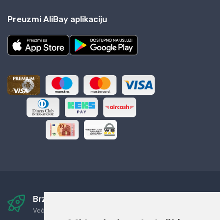
Preuzmi AliBay aplikaciju
Brza i sigurna dostava
Već za nekoliko dana kod vas