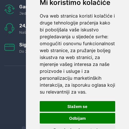
Mi koristimo kolačiće
Garancija u povrat novaca
Jednostavno pravilo: Roba za novac
Ova web stranica koristi kolačiće i
druge tehnologije praćenja kako
24/7 odlična podrška
bi poboljšala vaše iskustvo
Naši agenti uvijek na raspolaganju
pregledavanja u sljedeće svrhe:
omogućiti osnovnu funkcionalnost
Sigurno obročno plaćanje
web stranice
,
za pružanje boljeg
Do 24 rata bez kamata
iskustva na web stranici
,
za
mjerenje vašeg interesa za naše
proizvode i usluge i za
personalizaciju marketinških
interakcija
,
za isporuku oglasa koji
su relevantniji za vas
.
Slažem se
Odbijam
© Sva prava zadržana.
Dopi grupa d.o.o.