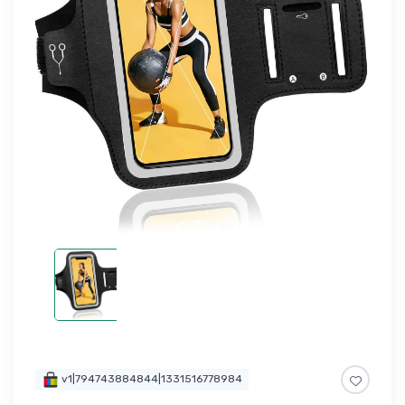
v1|794743884844|1331516778984