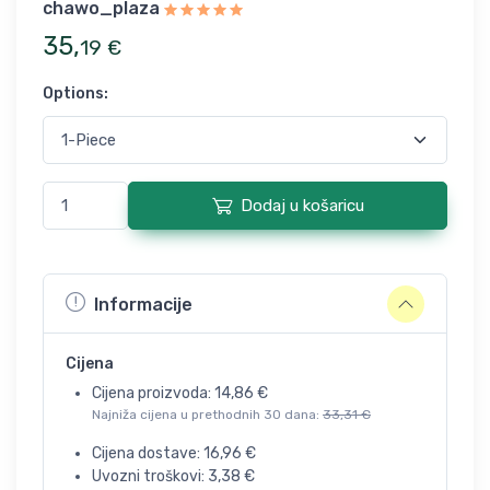
chawo_plaza
35
,
19
€
Options
:
Dodaj u košaricu
Informacije
Cijena
Cijena proizvoda:
14,86
€
Najniža cijena u prethodnih 30 dana:
33,31
€
Cijena dostave:
16,96
€
Uvozni troškovi:
3,38
€