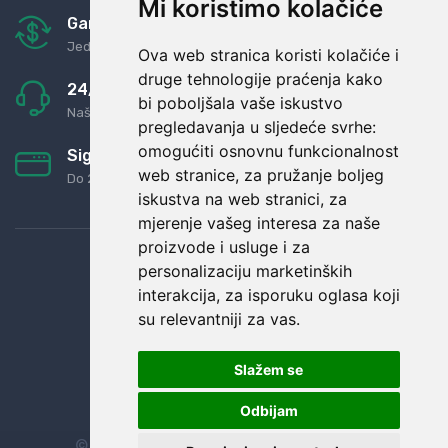
Mi koristimo kolačiće
Garancija u povrat novaca
Jednostavno pravilo: Roba za novac
Ova web stranica koristi kolačiće i
druge tehnologije praćenja kako
24/7 odlična podrška
bi poboljšala vaše iskustvo
Naši agenti uvijek na raspolaganju
pregledavanja u sljedeće svrhe:
omogućiti osnovnu funkcionalnost
Sigurno obročno plaćanje
web stranice
,
za pružanje boljeg
Do 24 rata bez kamata
iskustva na web stranici
,
za
mjerenje vašeg interesa za naše
proizvode i usluge i za
personalizaciju marketinških
interakcija
,
za isporuku oglasa koji
su relevantniji za vas
.
Slažem se
Odbijam
© Sva prava zadržana.
Dopi grupa d.o.o.