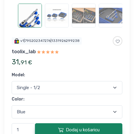
v1|795202347276|1331926299238
toolix_lab
31
,
91
€
Model
:
Color
:
Dodaj u košaricu