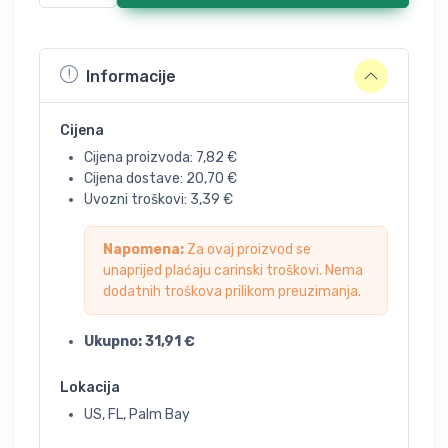
Informacije
Cijena
Cijena proizvoda:
7,82
€
Cijena dostave:
20,70
€
Uvozni troškovi:
3,39
€
Napomena:
Za ovaj proizvod se
unaprijed plaćaju carinski troškovi. Nema
dodatnih troškova prilikom preuzimanja.
Ukupno:
31,91
€
Lokacija
US, FL, Palm Bay