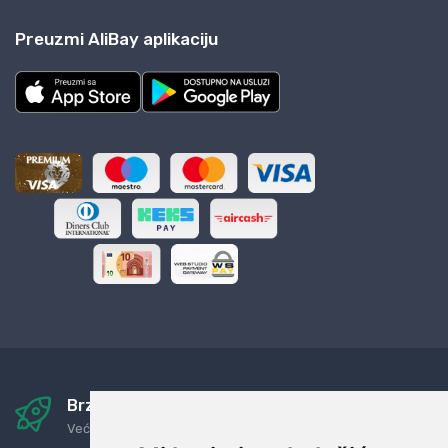
Preuzmi AliBay aplikaciju
Brza i sigurna dostava
Već za nekoliko dana kod vas