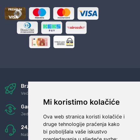
Brza i sigurna dostava
Već za nekoliko dana kod vas
Mi koristimo kolačiće
Garancija u povrat novaca
Jednostavno pravilo: Roba za novac
Ova web stranica koristi kolačiće i
druge tehnologije praćenja kako
24/7 odlična podrška
bi poboljšala vaše iskustvo
Naši agenti uvijek na raspolaganju
pregledavanja u sljedeće svrhe: