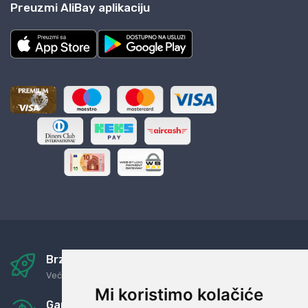
Preuzmi AliBay aplikaciju
Brza i sigurna dostava
Već za nekoliko dana kod vas
Mi koristimo kolačiće
Garancija u povrat novaca