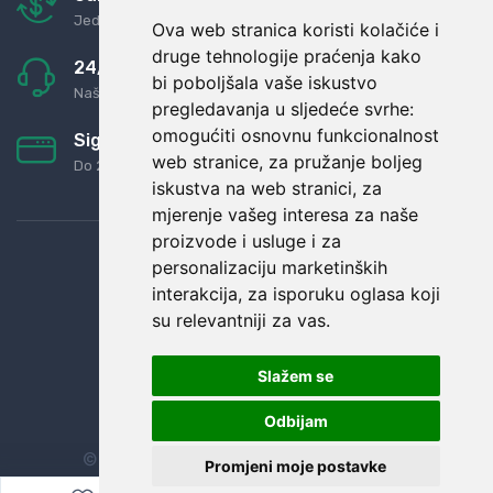
Jednostavno pravilo: Roba za novac
Ova web stranica koristi kolačiće i
druge tehnologije praćenja kako
24/7 odlična podrška
bi poboljšala vaše iskustvo
Naši agenti uvijek na raspolaganju
pregledavanja u sljedeće svrhe:
omogućiti osnovnu funkcionalnost
Sigurno obročno plaćanje
web stranice
,
za pružanje boljeg
Do 24 rata bez kamata
iskustva na web stranici
,
za
mjerenje vašeg interesa za naše
proizvode i usluge i za
personalizaciju marketinških
interakcija
,
za isporuku oglasa koji
su relevantniji za vas
.
Slažem se
Odbijam
© Sva prava zadržana.
Dopi grupa d.o.o.
Promjeni moje postavke