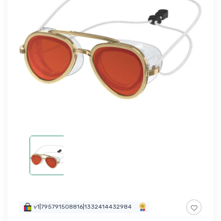
v1|795791508816|1332414432984