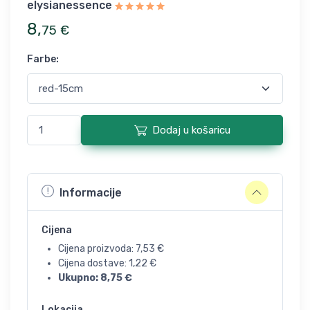
elysianessence
8
,
75
€
Farbe
:
Dodaj u košaricu
Informacije
Cijena
Cijena proizvoda:
7,53
€
Cijena dostave:
1,22
€
Ukupno:
8,75
€
Lokacija