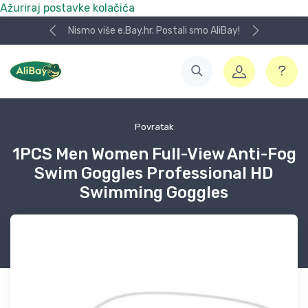
Ažuriraj postavke kolačića
Nismo više e.Bay.hr. Postali smo AliBay!
Povratak
1PCS Men Women Full-View Anti-Fog
Swim Goggles Professional HD
Swimming Goggles