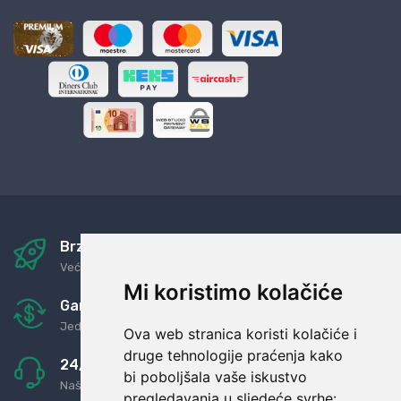
Brza i sigurna dostava
Već za nekoliko dana kod vas
Mi koristimo kolačiće
Garancija u povrat novaca
Jednostavno pravilo: Roba za novac
Ova web stranica koristi kolačiće i
druge tehnologije praćenja kako
24/7 odlična podrška
bi poboljšala vaše iskustvo
Naši agenti uvijek na raspolaganju
pregledavanja u sljedeće svrhe: