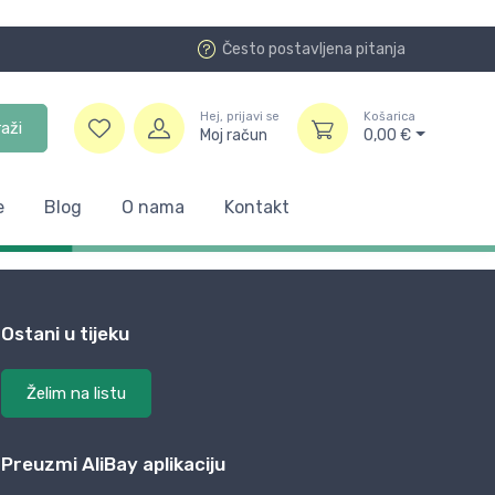
Često postavljena pitanja
Hej, prijavi se
Košarica
raži
Moj račun
0,00
€
e
Blog
O nama
Kontakt
Ostani u tijeku
Želim na listu
Preuzmi AliBay aplikaciju