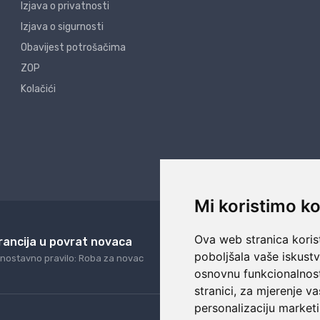
Izjava o privatnosti
Izjava o sigurnosti
Obavijest potrošačima
ZOP
Kolačići
Mi koristimo ko
Ova web stranica korist
rancija u povrat novaca
24/7 odlična podrš
poboljšala vaše iskust
nostavno pravilo: Roba za novac
Naši agenti uvijek na ras
osnovnu funkcionalnos
stranici
,
za mjerenje va
personalizaciju marketi