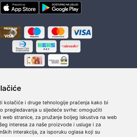
lačiće
i kolačiće i druge tehnologije praćenja kako bi
ka
Sigurno obročno plaćanje
vo pregledavanja u sljedeće svrhe:
omogućiti
polaganju
Do 24 rata bez kamata
t web stranice
,
za pružanje boljeg iskustva na web
šeg interesa za naše proizvode i usluge i za
nških interakcija
,
za isporuku oglasa koji su