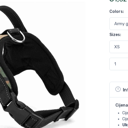
Colors
:
Sizes
:
In
Cijena
Cij
Ci
Uk