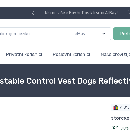
Nismo više e.Bay.hr. Postali smo AliBay!
Pret
Privatni korisnici
Poslovni korisnici
Naše provizij
stable Control Vest Dogs Reflect
v1|81
storexo
31
,
82