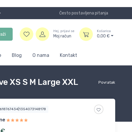
Često postavljena pitanja
Koristite
Hej, prijavi se
Košarica
raži
Moj račun
0,00
€
e
Blog
O nama
Kontakt
ive XS S M Large XXL
Povratak
3618767434|1354073148178
ne
€