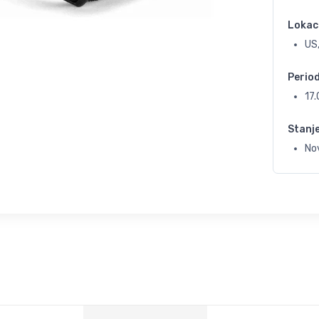
Lokac
US
Perio
17
Stanj
No