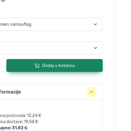
Dodaj u košaricu
formacije
ena proizvoda:
12,24
€
jena dostave:
19,58
€
upno:
31,82
€