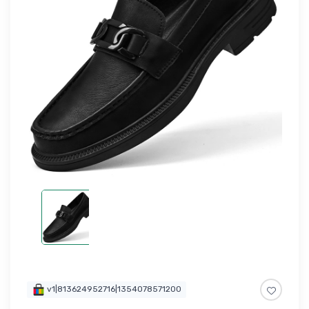
v1|813624952716|1354078571200