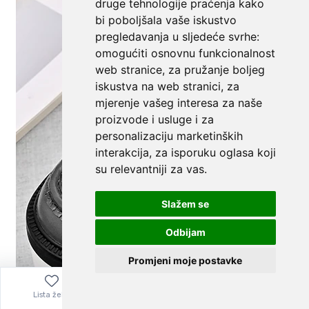
druge tehnologije praćenja kako
bi poboljšala vaše iskustvo
pregledavanja u sljedeće svrhe:
omogućiti osnovnu funkcionalnost
web stranice
,
za pružanje boljeg
iskustva na web stranici
,
za
mjerenje vašeg interesa za naše
proizvode i usluge i za
personalizaciju marketinških
interakcija
,
za isporuku oglasa koji
su relevantniji za vas
.
Slažem se
Odbijam
Promjeni moje postavke
Lista želja
Izbornik
0,00
€