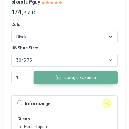
bikestuffguy
174
,
37
€
Color
:
US Shoe Size
:
Dodaj u košaricu
Informacije
Cijena
Nedostupno