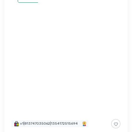
v1|813747035062|1354172515694