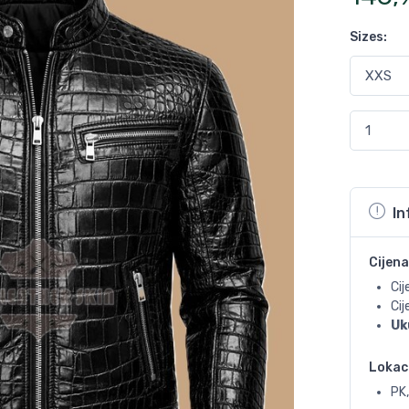
Sizes
:
In
Cijena
Cij
Ci
Uk
Lokac
PK,