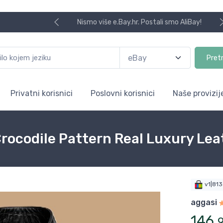
Nismo više e.Bay.hr. Postali smo AliBay!
Pret
Privatni korisnici
Poslovni korisnici
Naše provizij
Crocodile Pattern Real Luxury Le
v1|81
aggasi
146
,