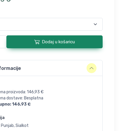
Dodaj u košaricu
formacije
ena proizvoda:
146,93
€
jena dostave: Besplatna
upno:
146,93
€
ija
 Punjab, Sialkot