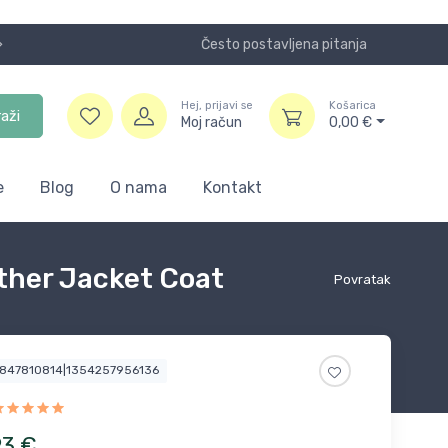
Često postavljena pitanja
Koristite
Hej, prijavi se
Košarica
raži
Moj račun
0,00
€
e
Blog
O nama
Kontakt
ather Jacket Coat
Povratak
3847810814|1354257956136
93
€