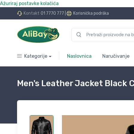
Ažuriraj postavke kolačića
do 24 rate bez kamata
Kontakt
01 7770 777
|
Korisnička podrška
Kategorije
Naslovnica
Naručivanje
Men's Leather Jacket Black 