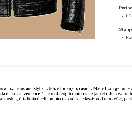
Perio
01
Stanj
No