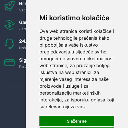
Brza i sigurna dostava
Već za nekoliko dana kod vas
Mi koristimo kolačiće
Garancija u povrat novaca
Jednostavno pravilo: Roba za novac
Ova web stranica koristi kolačiće i
druge tehnologije praćenja kako
24/7 odlična podrška
bi poboljšala vaše iskustvo
Naši agenti uvijek na raspolaganju
pregledavanja u sljedeće svrhe:
omogućiti osnovnu funkcionalnost
Sigurno obročno plaćanje
web stranice
,
za pružanje boljeg
Do 24 rata bez kamata
iskustva na web stranici
,
za
mjerenje vašeg interesa za naše
proizvode i usluge i za
personalizaciju marketinških
interakcija
,
za isporuku oglasa koji
su relevantniji za vas
.
Slažem se