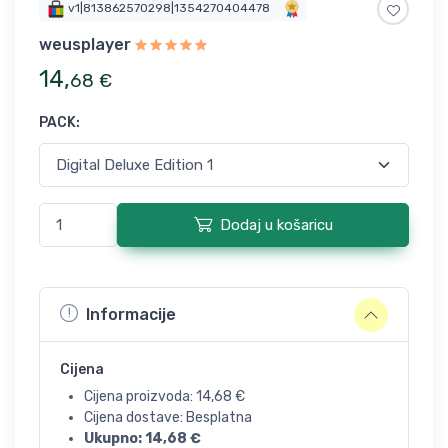
v1|813862570298|1354270404478
weusplayer
14
,
68
€
PACK
:
Dodaj u košaricu
Informacije
Cijena
Cijena proizvoda:
14,68
€
Cijena dostave: Besplatna
Ukupno:
14,68
€