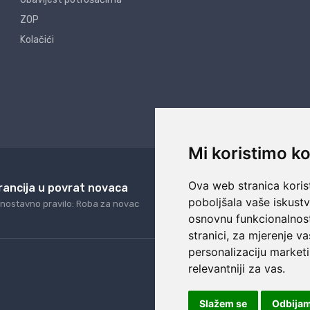
ZOP
Kolačići
Mi koristimo ko
Ova web stranica korist
rancija u povrat novaca
24/7 odlična podrš
poboljšala vaše iskust
nostavno pravilo: Roba za novac
Naši agenti uvijek na ras
osnovnu funkcionalnos
stranici
,
za mjerenje va
personalizaciju marketi
relevantniji za vas
.
Slažem se
Odbija