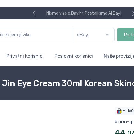
Nismo više e.Bay.hr. Postali smo AliBay!
Pret
Privatni korisnici
Poslovni korisnici
Naše provizij
Jin Eye Cream 30ml Korean Skin
v1|16
brion-gl
44
,
0