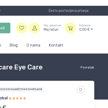
Često postavljena pitanja
Koristite
Hej, prijavi se
Košarica
raži
Moj račun
0,00
€
e
Blog
O nama
Kontakt
care Eye Care
Povratak
00023404668|1314434485608
obal
6
€