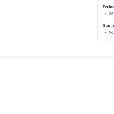
Perio
26
Stanj
No