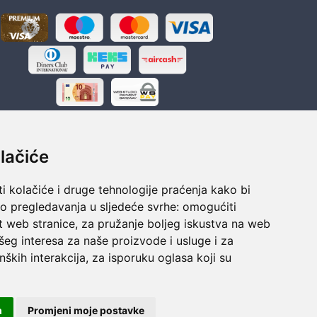
lačiće
i kolačiće i druge tehnologije praćenja kako bi
ka
Sigurno obročno plaćanje
vo pregledavanja u sljedeće svrhe:
omogućiti
polaganju
Do 24 rata bez kamata
t web stranice
,
za pružanje boljeg iskustva na web
šeg interesa za naše proizvode i usluge i za
nških interakcija
,
za isporuku oglasa koji su
m
Promjeni moje postavke