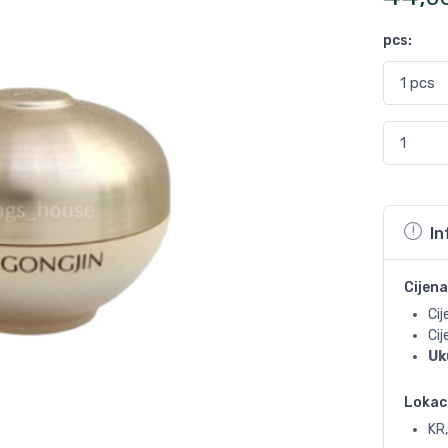
pcs
:
In
Cijena
Cij
Ci
Uk
Lokac
KR