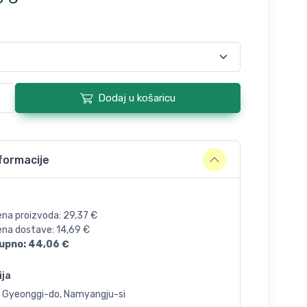
Dodaj u košaricu
formacije
ena proizvoda:
29,37
€
jena dostave:
14,69
€
upno:
44,06
€
ija
, Gyeonggi-do, Namyangju-si