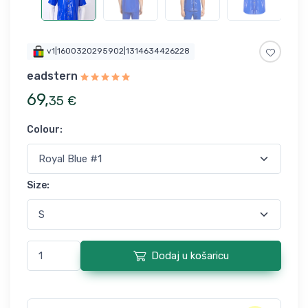
v1|1600320295902|1314634426228
eadstern
69
,
35
€
Colour
:
Size
:
Dodaj u košaricu