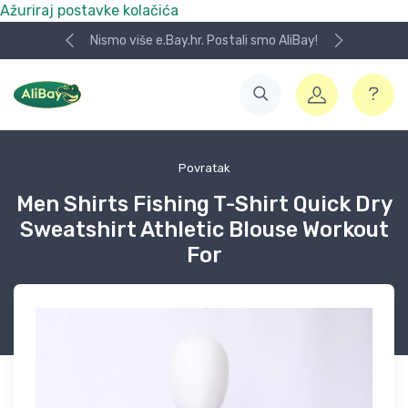
Ažuriraj postavke kolačića
Nismo više e.Bay.hr. Postali smo AliBay!
Povratak
Men Shirts Fishing T-Shirt Quick Dry
Sweatshirt Athletic Blouse Workout
For