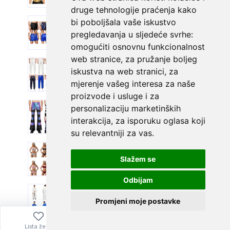
druge tehnologije praćenja kako
bi poboljšala vaše iskustvo
pregledavanja u sljedeće svrhe:
omogućiti osnovnu funkcionalnost
web stranice
,
za pružanje boljeg
iskustva na web stranici
,
za
mjerenje vašeg interesa za naše
proizvode i usluge i za
personalizaciju marketinških
interakcija
,
za isporuku oglasa koji
su relevantniji za vas
.
Slažem se
Odbijam
Promjeni moje postavke
Lista želja
Izbornik
0,00
€