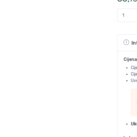
In
Cijena
Cij
Ci
Uvo
Uk