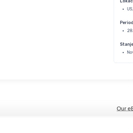
Lokac
US,
Perio
28
Stanj
No