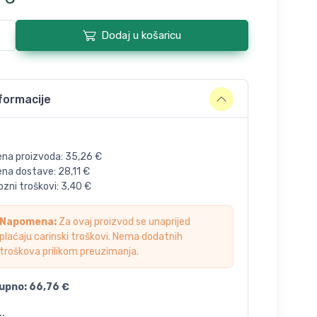
Dodaj u košaricu
formacije
ena proizvoda:
35,26
€
jena dostave:
28,11
€
zni troškovi:
3,40
€
Napomena:
Za ovaj proizvod se unaprijed
plaćaju carinski troškovi. Nema dodatnih
troškova prilikom preuzimanja.
upno:
66,76
€