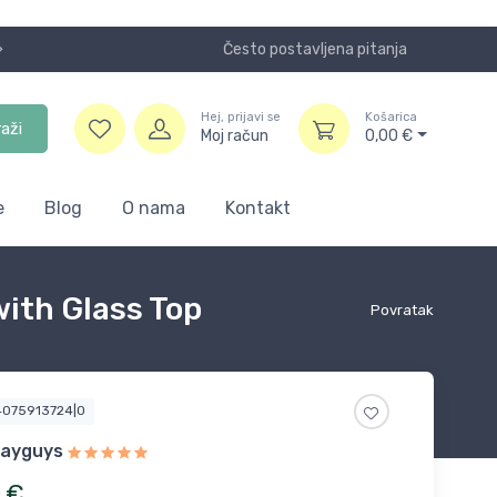
Često postavljena pitanja
Koristite
Hej, prijavi se
Košarica
raži
Moj račun
0,00
€
e
Blog
O nama
Kontakt
with Glass Top
Povratak
4075913724|0
layguys
€