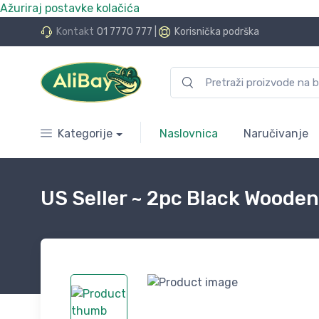
Ažuriraj postavke kolačića
do 24 rate bez kamata
Kontakt
01 7770 777
|
Korisnička podrška
Kategorije
Naslovnica
Naručivanje
US Seller ~ 2pc Black Wooden