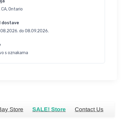
ija
 CA, Ontario
d dostave
.08.2026.
do
08.09.2026.
e
vo s oznakama