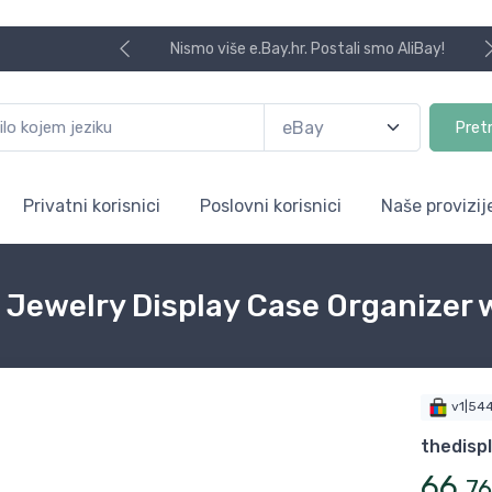
Nismo više e.Bay.hr. Postali smo AliBay!
Pret
Privatni korisnici
Poslovni korisnici
Naše provizij
 Jewelry Display Case Organizer 
v1|54
thedisp
66
,
76