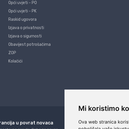
Opći uvjeti - PO
Opći uvjeti - PK
Raskid ugovora
Izjava o privatnosti
Izjava o sigurnosti
Obavijest potrošačima
ZOP
Kolačići
Mi koristimo ko
Ova web stranica korist
rancija u povrat novaca
24/7 odlična podrš
poboljšala vaše iskust