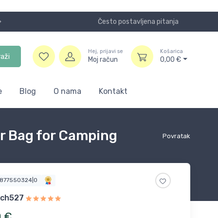
Često postavljena pitanja
Koristite
Hej, prijavi se
Košarica
raži
Moj račun
0,00
€
e
Blog
O nama
Kontakt
r Bag for Camping
Povratak
1877550324|0
ech527
0
€