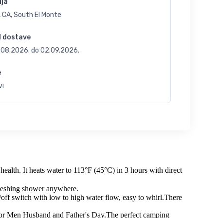
ija
 CA, South El Monte
d dostave
.08.2026.
do
02.09.2026.
e
vi