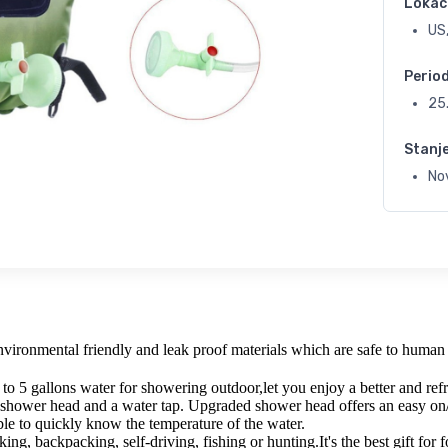
Lokac
US,
Perio
25
Stanj
No