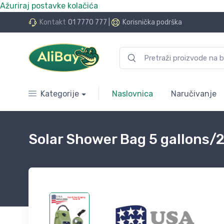
Ažuriraj postavke kolačića
do 24 rate bez kamata
Kontakt
01 7770 777
|
Korisnička podrška
Kategorije
Naslovnica
Naručivanje
Solar Shower Bag 5 gallons/