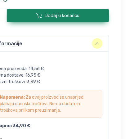
Dodaj u košaricu
formacije
ena proizvoda:
14,56
€
jena dostave:
16,95
€
zni troškovi:
3,39
€
Napomena:
Za ovaj proizvod se unaprijed
plaćaju carinski troškovi. Nema dodatnih
troškova prilikom preuzimanja.
upno:
34,90
€