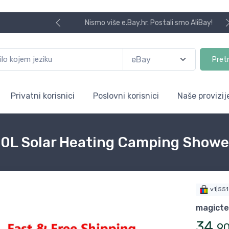
Nismo više e.Bay.hr. Postali smo AliBay!
Pret
Privatni korisnici
Poslovni korisnici
Naše provizij
20L Solar Heating Camping Showe
v1|55
magict
34
,
9