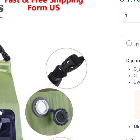
In
Cijena
Cij
Ci
Uvo
Uk