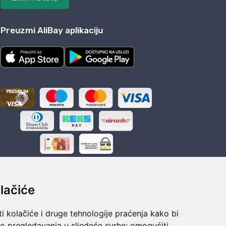
Preuzmi AliBay aplikaciju
lačiće
i kolačiće i druge tehnologije praćenja kako bi
ka
Sigurno obročno plaćanje
vo pregledavanja u sljedeće svrhe:
omogućiti