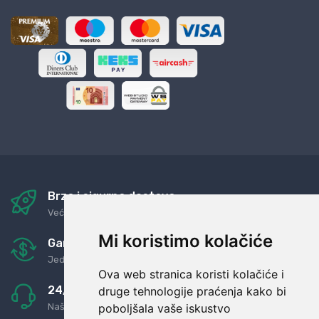
Brza i sigurna dostava
Već za nekoliko dana kod vas
Mi koristimo kolačiće
Garancija u povrat novaca
Jednostavno pravilo: Roba za novac
Ova web stranica koristi kolačiće i
24/7 odlična podrška
druge tehnologije praćenja kako bi
poboljšala vaše iskustvo
Naši agenti uvijek na raspolaganju