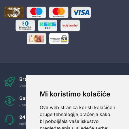
Brza i sigurna dostava
Već za nekoliko dana kod vas
Mi koristimo kolačiće
Garancija u povrat novaca
Jednostavno pravilo: Roba za novac
Ova web stranica koristi kolačiće i
druge tehnologije praćenja kako
24/7 odlična podrška
bi poboljšala vaše iskustvo
Naši agenti uvijek na raspolaganju
pregledavanja u sljedeće svrhe: