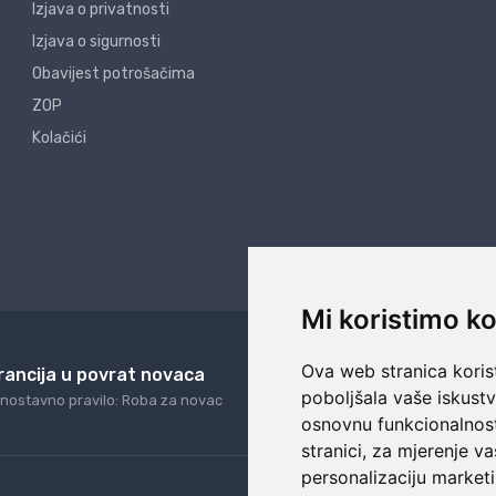
Izjava o privatnosti
Izjava o sigurnosti
Obavijest potrošačima
ZOP
Kolačići
Mi koristimo ko
Ova web stranica korist
rancija u povrat novaca
24/7 odlična podrš
poboljšala vaše iskust
nostavno pravilo: Roba za novac
Naši agenti uvijek na ras
osnovnu funkcionalnos
stranici
,
za mjerenje va
personalizaciju marketi