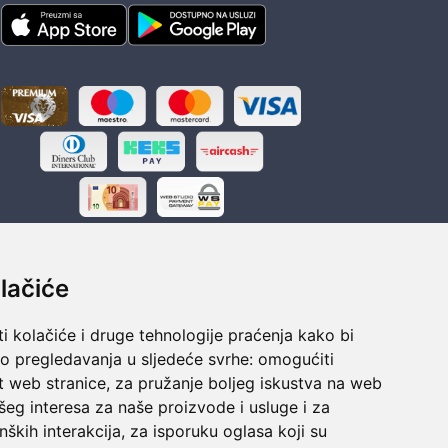
lačiće
i kolačiće i druge tehnologije praćenja kako bi
ka
Sigurno obročno plaćanje
vo pregledavanja u sljedeće svrhe:
omogućiti
polaganju
Do 24 rata bez kamata
t web stranice
,
za pružanje boljeg iskustva na web
šeg interesa za naše proizvode i usluge i za
nških interakcija
,
za isporuku oglasa koji su