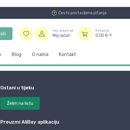
Često postavljena pitanja
Hej, prijavi se
Košarica
raži
Moj račun
0,00
€
e
Blog
O nama
Kontakt
Ostani u tijeku
Želim na listu
Preuzmi AliBay aplikaciju